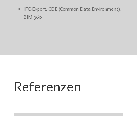
IFC-Export, CDE (Common Data Environment),
BIM 360
Referenzen